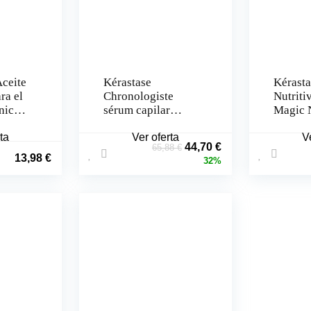
ceite
Kérastase
Kérasta
ra el
Chronologiste
Nutriti
nico
sérum capilar
Magic 
rejuvenecedor de
Serum 
ta
noche (90ml)
Ver oferta
Mini) 
V
El
El
44,70
€
65,88
€
13,98
€
precio
precio
32%
original
actual
era:
es:
65,88 €.
44,70 €.