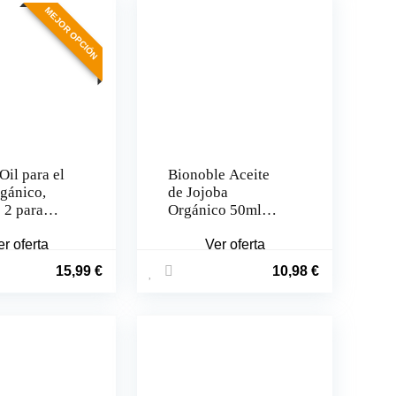
MEJOR OPCIÓN
Oil para el
Bionoble Aceite
rgánico,
de Jojoba
 2 para
Orgánico 50ml
cuerpo
100% Puro para el
er oferta
pelo
Ver oferta
15,99
€
10,98
€