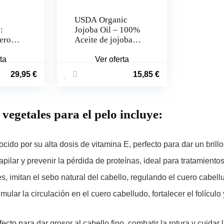
USDA Organic
:
Jojoba Oil – 100%
ero
Aceite de jojoba
(50
puro prensado en
ta
frío para la piel, el
Ver oferta
cabello, el rostro y
29,95
€
15,85
€
las uñas
 vegetales para el pelo
incluye:
cido por su alta dosis de vitamina E, perfecto para dar un brillo
apilar y prevenir la pérdida de proteínas, ideal para tratamiento
es, imitan el sebo natural del cabello, regulando el cuero cabel
ular la circulación en el cuero cabelludo, fortalecer el folícul
ecto para dar grosor al cabello fino, combatir la rotura y cuidar 