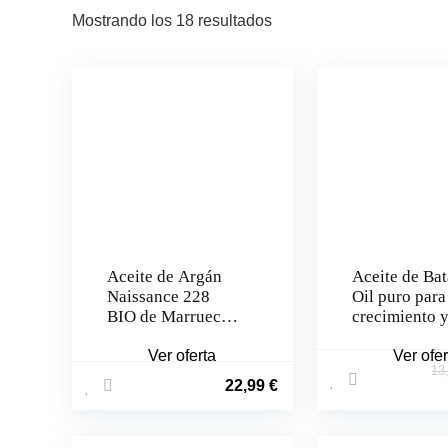
Mostrando los 18 resultados
Aceite de Argán
Aceite de Ba
Naissance 228
Oil puro para
BIO de Marruecos
crecimiento 
225ml
reparación de
Ver oferta
cabello
Ver ofer
13
22,99
€