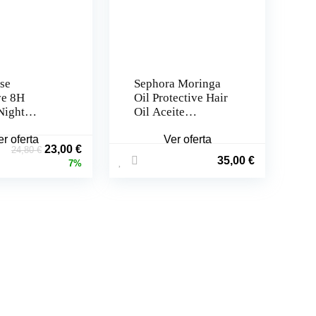
se
Sephora Moringa
ve 8H
Oil Protective Hair
Night
Oil Aceite
(Tamaño
protector para el
30ml
er oferta
cabello (50 ml)
Ver oferta
El
El
23,00
€
24,80
€
35,00
€
precio
precio
7%
original
actual
era:
es:
24,80 €.
23,00 €.