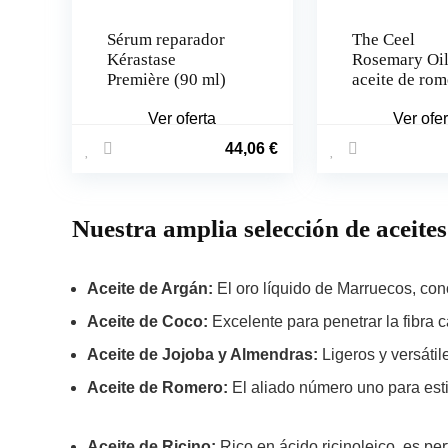
Sérum reparador
The Ceel
Kérastase
Rosemary Oil
Première (90 ml)
aceite de rom
para el pelo 
Ver oferta
ml)
Ver ofer
44,06
€
Nuestra amplia selección de
aceites
Aceite de Argán:
El oro líquido de Marruecos, cono
Aceite de Coco:
Excelente para penetrar la fibra c
Aceite de Jojoba y Almendras:
Ligeros y versátil
Aceite de Romero:
El aliado número uno para estim
Aceite de Ricino:
Rico en ácido ricinoleico, es perf