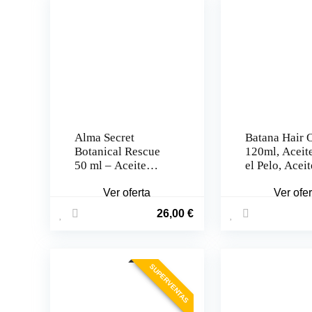
Alma Secret
Batana Hair O
Botanical Rescue
120ml, Aceit
50 ml – Aceite
el Pelo, Aceit
Capilar Reparador
Batana para e
y Pre-Poo (Apto
Ver oferta
crecimiento d
Ver ofer
Método Curly)
cabello, orgá
26,00
€
100% natural
puro, cuidado
cuero cabellu
aceites esenc
SUPERVENTAS
hidratantes, 
masaje