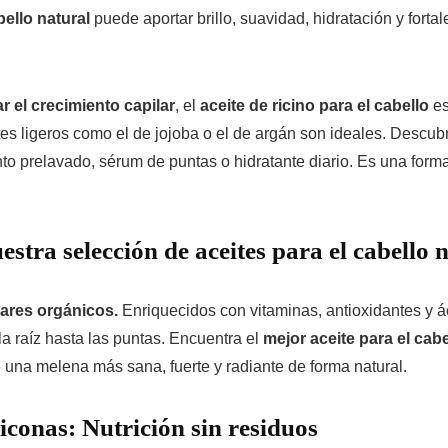
bello natural
puede aportar brillo, suavidad, hidratación y fort
r el crecimiento capilar
, el
aceite de ricino para el cabello
es
ites ligeros como el de jojoba o el de argán son ideales. Descu
o prelavado, sérum de puntas o hidratante diario. Es una forma 
estra selección de aceites para el cabello 
lares orgánicos.
Enriquecidos con vitaminas, antioxidantes y á
la raíz hasta las puntas. Encuentra el
mejor aceite para el cabe
de una melena más sana, fuerte y radiante de forma natural.
liconas: Nutrición sin residuos