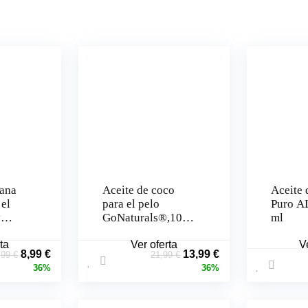
tana
Aceite de coco
Aceite 
 el
para el pelo
Puro A
y
GoNaturals®,100
ml
l
% Puro y Orgánico
ta
(250 ml)
Ver oferta
V
El
El
El
El
8,99
€
13,99
€
,99
€
21,99
€
precio
precio
precio
precio
36%
36%
original
actual
original
actual
era:
es:
era:
es:
13,99 €.
8,99 €.
21,99 €.
13,99 €.