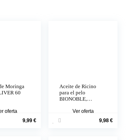
de Moringa
Aceite de Ricino
LIVER 60
para el pelo
BIONOBLE,
Orgánico (50ml)
er oferta
100% puro
Ver oferta
9,99
€
9,98
€