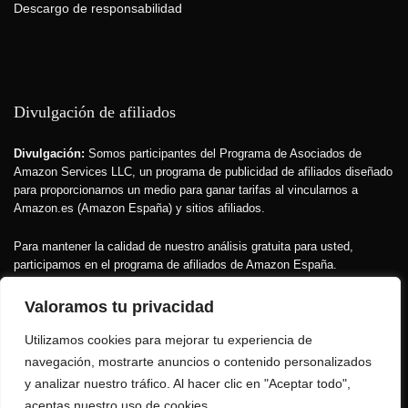
Descargo de responsabilidad
Divulgación de afiliados
Divulgación:
Somos participantes del Programa de Asociados de
Amazon Services LLC, un programa de publicidad de afiliados diseñado
para proporcionarnos un medio para ganar tarifas al vincularnos a
Amazon.es (Amazon España) y sitios afiliados.
Para mantener la calidad de nuestro análisis gratuita para usted,
participamos en el programa de afiliados de Amazon España.
Recibimos una pequeña comisión si compra a través de nuestros
enlaces.
Esto no afecta el precio que usted paga
, pero financia la
Valoramos tu privacidad
investigación que hacemos sobre los productos.
Utilizamos cookies para mejorar tu experiencia de
No fabricamos. No vendemos.
Solo seleccionamos lo mejor para su
navegación, mostrarte anuncios o contenido personalizados
belleza y su salud porque amamos la belleza verde.
y analizar nuestro tráfico. Al hacer clic en "Aceptar todo",
aceptas nuestro uso de cookies.