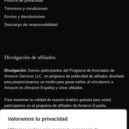
Política de privacidad
Términos y condiciones
Envíos y devoluciones
Descargo de responsabilidad
Divulgación de afiliados
Divulgación:
Somos participantes del Programa de Asociados de
Amazon Services LLC, un programa de publicidad de afiliados diseñado
para proporcionarnos un medio para ganar tarifas al vincularnos a
Amazon.es (Amazon España) y sitios afiliados.
Para mantener la calidad de nuestro análisis gratuita para usted,
participamos en el programa de afiliados de Amazon España.
Recibimos una pequeña comisión si compra a través de nuestros
enlaces.
Esto no afecta el precio que usted paga
, pero financia la
Valoramos tu privacidad
investigación que hacemos sobre los productos.