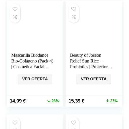
Mascarilla Biodance
Beauty of Joseon
Bio-Colágeno (Pack 4)
Relief Sun Rice +
| Cosmética Facial
Probiotics | Protector
Coreana
Solar Coreano
VER OFERTA
VER OFERTA
El
El
El
El
14,09
€
15,39
€
26%
23%
precio
precio
precio
precio
original
actual
original
actual
era:
es:
era:
es:
19,00 €.
14,09 €.
20,09 €.
15,39 €.