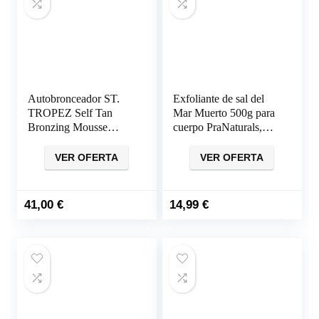
Autobronceador ST.
Exfoliante de sal del
TROPEZ Self Tan
Mar Muerto 500g para
Bronzing Mousse
cuerpo PraNaturals,
Autobronceadora
aroma mango y kiwi
(240ml)
VER OFERTA
VER OFERTA
41,00
€
14,99
€