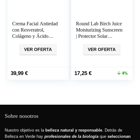
Crema Facial Antiedad
Round Lab Birch Juice
con Resveratrol,
Moisturizing Sunscreen
Colágeno y Ácido
| Protector Solar
Hialurónico
Coreano
NIRUVITA
VER OFERTA
VER OFERTA
El
El
39,99
€
17,25
€
4%
precio
precio
original
actual
era:
es:
17,99 €.
17,25 €.
Sobre nosotros
Nuestro objetivo es la
belleza natural y responsable
. Detrás de
Belleza en Verde hay
profesionales de la biología
que
seleccionan