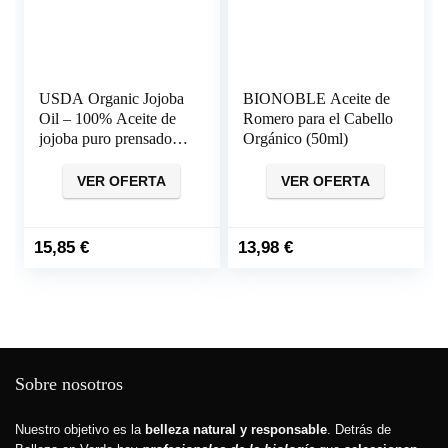
USDA Organic Jojoba
BIONOBLE Aceite de
Oil – 100% Aceite de
Romero para el Cabello
jojoba puro prensado
Orgánico (50ml)
en frío para la piel, el
cabello, el rostro y las
VER OFERTA
VER OFERTA
uñas
15,85
€
13,98
€
Sobre nosotros
Nuestro objetivo es la
belleza natural y responsable
. Detrás de