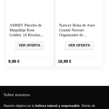
AMMIY Pinceles de
Narwey Bolsa de Aseo
Maquillaje Rose
Grande Neceser
Golden: 18 Brochas
Organizador de
Veganas de Lujo para
Maquillaje Kit de Aseo
un Maquillaje
Bolsa Makeup Bolsa
VER OFERTA
VER OFERTA
Impecable
de Maquillaje Mujeres
Niñas
9,99
€
16,99
€
Sobre nosotros
Nuestro objetivo es la
belleza natural y responsable
. Detrás de