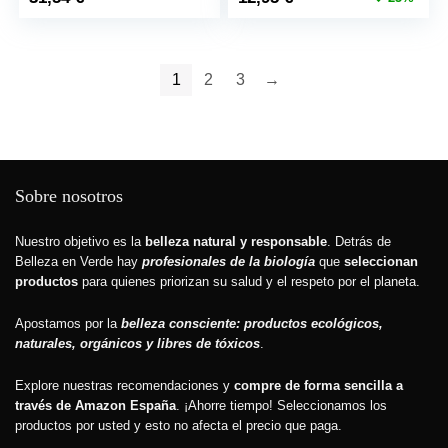
precio
precio
Hialurónico, 52ml
original
actual
era:
es:
17,30 €.
12,95 €.
1
2
3
→
Sobre nosotros
Nuestro objetivo es la
belleza natural y responsable
. Detrás de
Belleza en Verde hay
profesionales de la biología
que
seleccionan
productos
para quienes priorizan su salud y el respeto por el planeta.
Apostamos por la
belleza consciente: productos ecológicos,
naturales, orgánicos y libres de tóxicos
.
Explore nuestras recomendaciones y
compre de forma sencilla a
través de Amazon España
. ¡Ahorre tiempo! Seleccionamos los
productos por usted y esto
no afecta el precio que paga.