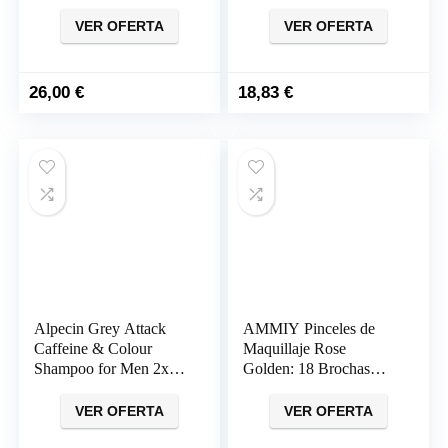
Pre-Poo (Apto Método
hombre y con cafeina
Curly)
VER OFERTA
VER OFERTA
26,00
€
18,83
€
Alpecin Grey Attack
AMMIY Pinceles de
Caffeine & Colour
Maquillaje Rose
Shampoo for Men 2x
Golden: 18 Brochas
200ml Cabello
Veganas de Lujo para
gradualmente más
un Maquillaje
VER OFERTA
VER OFERTA
oscuro y fuerte |
Impecable