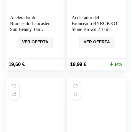
Acelerador de
Acelerador del
Bronceado Lancaster
Bronceado BYROKKO
Sun Beauty Tan
Shine Brown 210 ml
Deepener Tinted Jelly
200ml
VER OFERTA
VER OFERTA
El
El
19,60
€
18,99
€
14%
precio
precio
original
actual
era:
es:
21,99 €.
18,99 €.