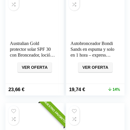
Australian Gold
Autobronceador Bondi
protector solar SPF 30
Sands en espuma y solo
con Bronceador, loción
en 1 hora – express
237ML
200ml
VER OFERTA
VER OFERTA
El
El
23,66
€
19,74
€
14%
precio
precio
original
actual
NUESTRO FAVORITO
era:
es:
22,99 €.
19,74 €.