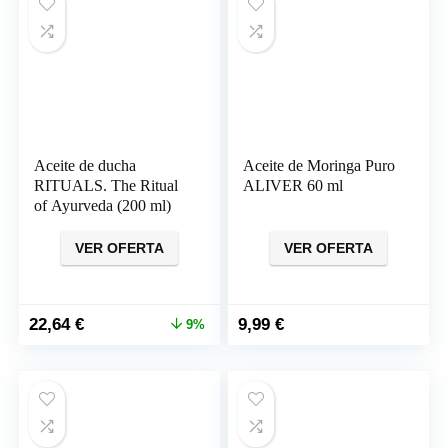
13,99 €.
8,99 €.
21,99 €.
13,99 €.
Aceite de ducha
Aceite de Moringa Puro
RITUALS. The Ritual
ALIVER 60 ml
of Ayurveda (200 ml)
VER OFERTA
VER OFERTA
El
El
22,64
€
9,99
€
9%
precio
precio
original
actual
era:
es:
24,85 €.
22,64 €.