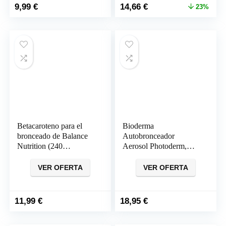
El
El
9,99
€
14,66
€
Körperhautcreme,Für
23%
precio
precio
jeden geeignet,Beef
original
actual
tallow Bio,120g
era:
es:
18,99 €.
14,66 €.
Betacaroteno para el
Bioderma
bronceado de Balance
Autobronceador
Nutrition (240
Aerosol Photoderm,
comprimidos para 8
Bruma Hidratante
meses)
VER OFERTA
VER OFERTA
11,99
€
18,95
€