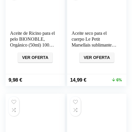
Aceite de Ricino para el
Aceite seco para el
pelo BIONOBLE,
cuerpo Le Petit
Orgánico (50ml) 100%
Marsellais sublimante,
puro
spray 150 ml
VER OFERTA
VER OFERTA
El
El
9,98
€
14,99
€
6%
precio
precio
original
actual
era:
es:
15,99 €.
14,99 €.