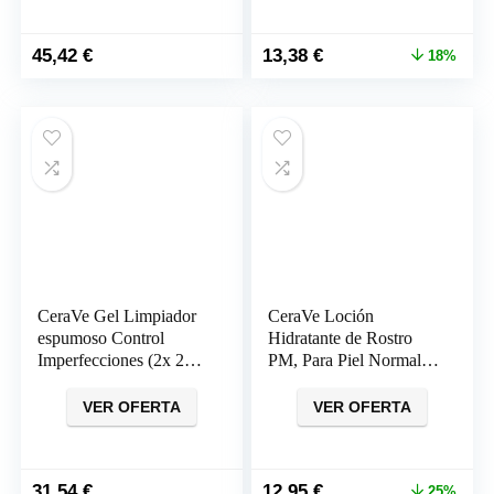
El
El
45,42
€
13,38
€
18%
precio
precio
original
actual
era:
es:
16,40 €.
13,38 €.
CeraVe Gel Limpiador
CeraVe Loción
espumoso Control
Hidratante de Rostro
Imperfecciones (2x 236
PM, Para Piel Normal a
ml) + Muestra Facial
Seca, Hidrata y
SPF50 (3 ml)
Restaura la Barrera
VER OFERTA
VER OFERTA
Protectora de la Piel,
Enriquecida con
Ceramidas Esenciales,
El
El
31,54
€
12,95
€
Niacinamida y Ácido
25%