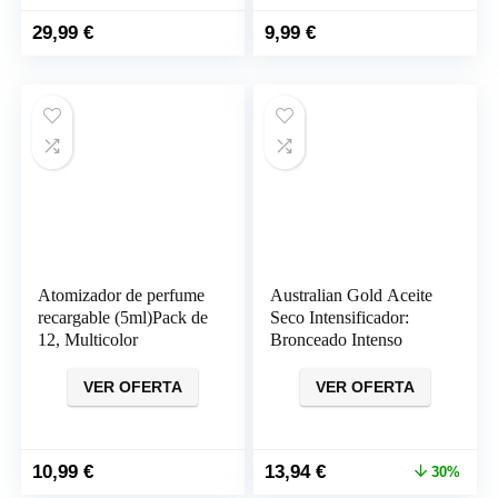
29,99
€
9,99
€
Atomizador de perfume
Australian Gold Aceite
recargable (5ml)Pack de
Seco Intensificador:
12, Multicolor
Bronceado Intenso
VER OFERTA
VER OFERTA
El
El
10,99
€
13,94
€
30%
precio
precio