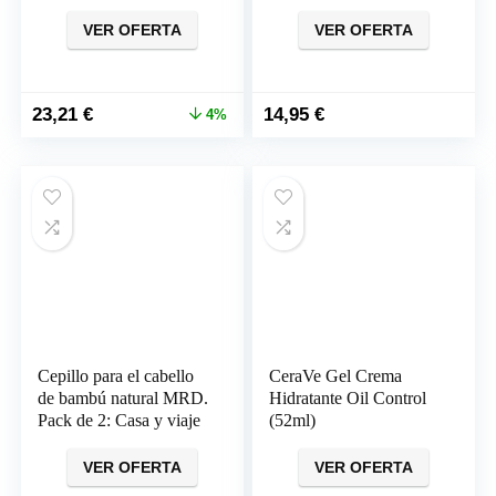
con Brillo
Sin sulfatos ni siliconas
(200 ml)
VER OFERTA
VER OFERTA
El
El
23,21
€
14,95
€
4%
precio
precio
original
actual
era:
es:
24,20 €.
23,21 €.
Cepillo para el cabello
CeraVe Gel Crema
de bambú natural MRD.
Hidratante Oil Control
Pack de 2: Casa y viaje
(52ml)
VER OFERTA
VER OFERTA