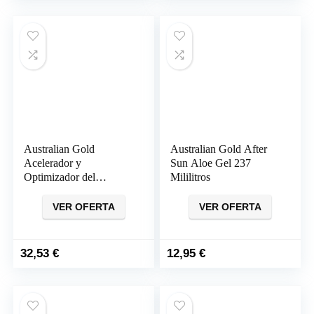
original
actual
era:
es:
19,95 €.
13,94 €.
Australian Gold
Australian Gold After
Acelerador y
Sun Aloe Gel 237
Optimizador del
Mililitros
Bronceado SPF 30 (237
ml)
VER OFERTA
VER OFERTA
32,53
€
12,95
€