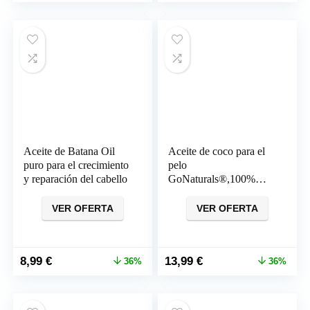
precio
precio
original
actual
era:
es:
21,20 €.
15,50 €.
Aceite de Batana Oil
Aceite de coco para el
puro para el crecimiento
pelo
y reparación del cabello
GoNaturals®,100%
Puro y Orgánico (250
ml)
VER OFERTA
VER OFERTA
El
El
El
El
8,99
€
13,99
€
36%
36%
precio
precio
precio
precio
original
actual
original
actual
era:
es:
era:
es: