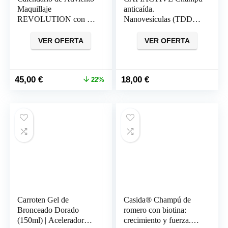
Maquillaje
anticaída.
REVOLUTION con 24
Nanovesículas (TDD),
productos
sin parabenos.
Alternativa Natural al
VER OFERTA
VER OFERTA
Minoxidil
El
El
45,00
€
18,00
€
22%
precio
precio
original
actual
era:
es:
57,99 €.
45,00 €.
Carroten Gel de
Casida® Champú de
Bronceado Dorado
romero con biotina:
(150ml) | Acelerador
crecimiento y fuerza.