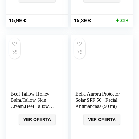
El
El
15,99
€
15,39
€
23%
precio
precio
original
actual
era:
es:
20,09 €.
15,39 €.
Beef Tallow Honey
Bella Aurora Protector
Balm,Tallow Skin
Solar SPF 50+ Facial
Cream,Beef Tallow
Antimanchas (50 ml)
Cream,Tsebo-Bio-Anti-
Arrugas Skin
VER OFERTA
VER OFERTA
Cream,Talgas Bio
Cream,Beef Tallow
Skincare,Gesichtss-und