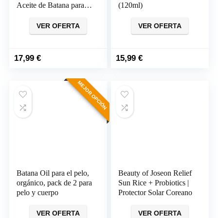
Aceite de Batana para el
(120ml)
crecimiento del cabello,
orgánico 100% natural y
VER OFERTA
VER OFERTA
puro, cuidado del cuero
cabelludo, aceites
esenciales hidratantes,
17,99
€
15,99
€
Aceite masaje
MEJOR OPCIÓN
Batana Oil para el pelo,
Beauty of Joseon Relief
orgánico, pack de 2 para
Sun Rice + Probiotics |
pelo y cuerpo
Protector Solar Coreano
VER OFERTA
VER OFERTA